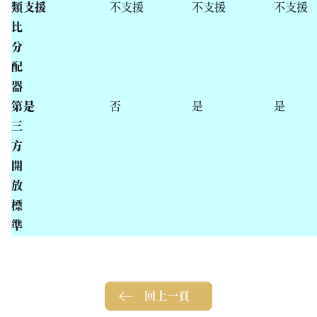
類
支援
不支援
不支援
不支援
比
分
配
器
第
是
否
是
是
三
方
開
放
標
準
回上一頁