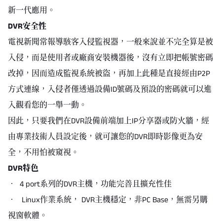
新一代應用。
DVR安全性
電視新聞常報導駭客入侵監視器，一般來說並不完全算是被
入侵，而是使用者或廠商安裝機器後，沒有立即把帳號密碼
改掉，因而造成監視系統被盜，再加上此種是直接經由P2P
方式連線，入侵者僅透過設備ID號碼及預設的密碼就可以進
入觀看您的一舉一動。
因此，只要我們在DVR設備前端加上IP分享器或防火牆，經
由專業技術人員設定後，就可讓您的DVR即時影像更為安
全，不用怕被窺視。
DVR特色
‧ 4 port系列的DVR主機，功能完善且擴充性佳
‧ Linux作業系統， DVR主機穩定，非PC Base，無需另購
視窗軟體。