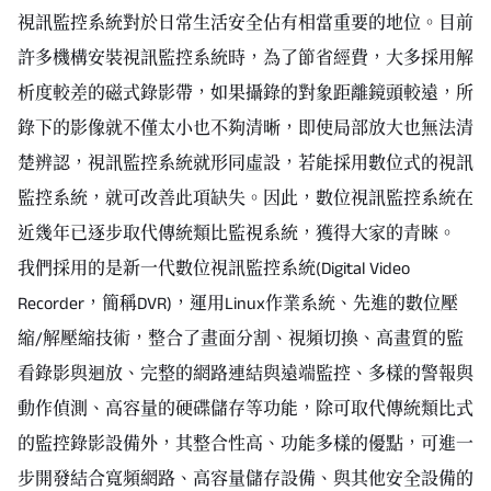
視訊監控系統對於日常生活安全佔有相當重要的地位。目前
許多機構安裝視訊監控系統時，為了節省經費，大多採用解
析度較差的磁式錄影帶，如果攝錄的對象距離鏡頭較遠，所
錄下的影像就不僅太小也不夠清晰，即使局部放大也無法清
楚辨認，視訊監控系統就形同虛設，若能採用數位式的視訊
監控系統，就可改善此項缺失。因此，數位視訊監控系統在
近幾年已逐步取代傳統類比監視系統，獲得大家的青睞。
我們採用的是新一代數位視訊監控系統(Digital Video
Recorder，簡稱DVR)，運用Linux作業系統、先進的數位壓
縮/解壓縮技術，整合了畫面分割、視頻切換、高畫質的監
看錄影與迴放、完整的網路連結與遠端監控、多樣的警報與
動作偵測、高容量的硬碟儲存等功能，除可取代傳統類比式
的監控錄影設備外，其整合性高、功能多樣的優點，可進一
步開發結合寬頻網路、高容量儲存設備、與其他安全設備的