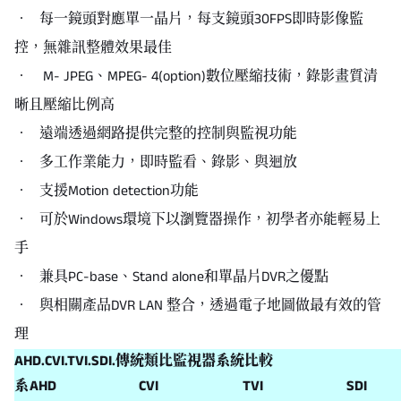
‧ 每一鏡頭對應單一晶片，每支鏡頭30FPS即時影像監
控，無雜訊整體效果最佳
‧ M- JPEG、MPEG- 4(option)數位壓縮技術，錄影畫質清
晰且壓縮比例高
‧ 遠端透過網路提供完整的控制與監視功能
‧ 多工作業能力，即時監看、錄影、與迴放
‧ 支援Motion detection功能
‧ 可於Windows環境下以瀏覽器操作，初學者亦能輕易上
手
‧ 兼具PC-base、Stand alone和單晶片DVR之優點
‧ 與相關產品DVR LAN 整合，透過電子地圖做最有效的管
理
AHD.CVI.TVI.SDI.傳統類比監視器系統比較
系
AHD
CVI
TVI
SDI