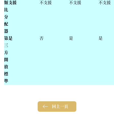
類
支援
不支援
不支援
不支援
比
分
配
器
第
是
否
是
是
三
方
開
放
標
準
回上一頁