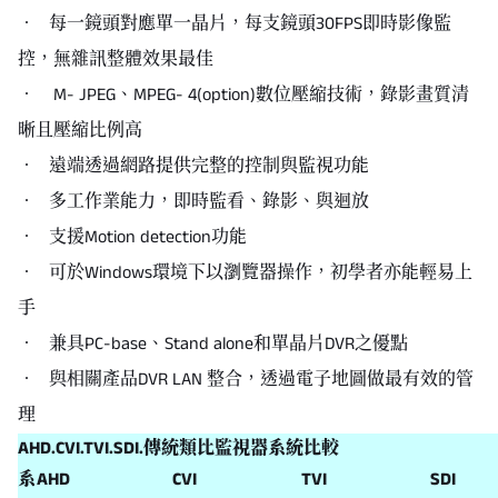
‧ 每一鏡頭對應單一晶片，每支鏡頭30FPS即時影像監
控，無雜訊整體效果最佳
‧ M- JPEG、MPEG- 4(option)數位壓縮技術，錄影畫質清
晰且壓縮比例高
‧ 遠端透過網路提供完整的控制與監視功能
‧ 多工作業能力，即時監看、錄影、與迴放
‧ 支援Motion detection功能
‧ 可於Windows環境下以瀏覽器操作，初學者亦能輕易上
手
‧ 兼具PC-base、Stand alone和單晶片DVR之優點
‧ 與相關產品DVR LAN 整合，透過電子地圖做最有效的管
理
AHD.CVI.TVI.SDI.傳統類比監視器系統比較
系
AHD
CVI
TVI
SDI