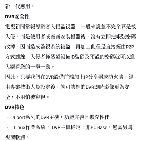
新一代應用。
DVR安全性
電視新聞常報導駭客入侵監視器，一般來說並不完全算是被
入侵，而是使用者或廠商安裝機器後，沒有立即把帳號密碼
改掉，因而造成監視系統被盜，再加上此種是直接經由P2P
方式連線，入侵者僅透過設備ID號碼及預設的密碼就可以進
入觀看您的一舉一動。
因此，只要我們在DVR設備前端加上IP分享器或防火牆，經
由專業技術人員設定後，就可讓您的DVR即時影像更為安
全，不用怕被窺視。
DVR特色
‧ 4 port系列的DVR主機，功能完善且擴充性佳
‧ Linux作業系統， DVR主機穩定，非PC Base，無需另購
視窗軟體。