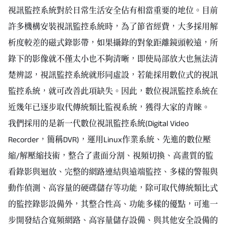
視訊監控系統對於日常生活安全佔有相當重要的地位。目前
許多機構安裝視訊監控系統時，為了節省經費，大多採用解
析度較差的磁式錄影帶，如果攝錄的對象距離鏡頭較遠，所
錄下的影像就不僅太小也不夠清晰，即使局部放大也無法清
楚辨認，視訊監控系統就形同虛設，若能採用數位式的視訊
監控系統，就可改善此項缺失。因此，數位視訊監控系統在
近幾年已逐步取代傳統類比監視系統，獲得大家的青睞。
我們採用的是新一代數位視訊監控系統(Digital Video
Recorder，簡稱DVR)，運用Linux作業系統、先進的數位壓
縮/解壓縮技術，整合了畫面分割、視頻切換、高畫質的監
看錄影與迴放、完整的網路連結與遠端監控、多樣的警報與
動作偵測、高容量的硬碟儲存等功能，除可取代傳統類比式
的監控錄影設備外，其整合性高、功能多樣的優點，可進一
步開發結合寬頻網路、高容量儲存設備、與其他安全設備的